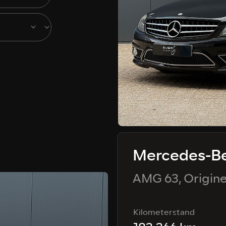
Mercedes-Be
AMG 63, Origine
Harman/Kardon,
Kilometerstand
Luchtvering, 20'