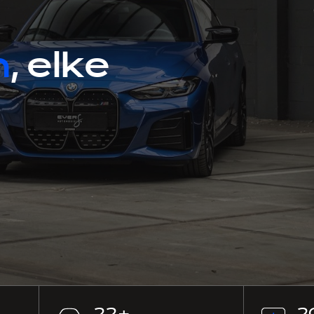
n
, elke
22
+
2